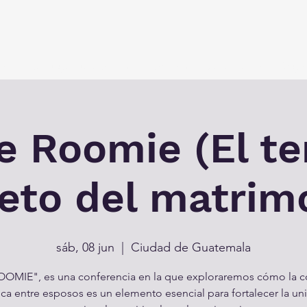
vir
Un lugar para todos
Eventos
Alcanzando la Regi
e Roomie (El t
eto del matrim
sáb, 08 jun
  |  
Ciudad de Guatemala
OMIE", es una conferencia en la que exploraremos cómo la 
sica entre esposos es un elemento esencial para fortalecer la un