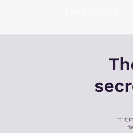
Inicio
Horarios
Nosotros
Siguiente Paso
Ser
Th
secr
"THE RO
fí