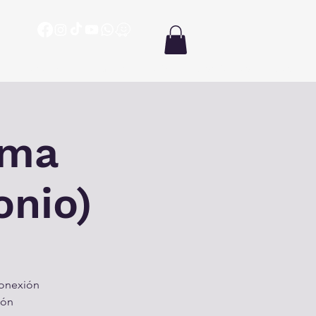
ón
Oración
Biblia en un año
Enseñanzas
Más
ema
onio)
conexión
ión