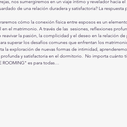
rejas, nos sumergiremos en un viaje íntimo y revelador hacia el
uardado de una relación duradera y satisfactoria? La respuesta 
emos cómo la conexión física entre esposos es un elemento es
 en el matrimonio. A través de las  sesiones, reflexiones profun
eavivar la pasión, la complicidad y el deseo en la relación de
para superar los desafíos comunes que enfrentan los matrimonio
ta la exploración de nuevas formas de intimidad, aprenderemos
profunda y satisfactoria en el dormitorio.  No importa cuánto t
"THE ROOMING" es para todas…