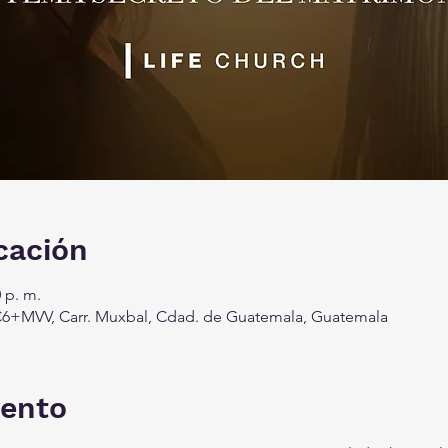
cación
0 p. m.
6+MVV, Carr. Muxbal, Cdad. de Guatemala, Guatemala
vento