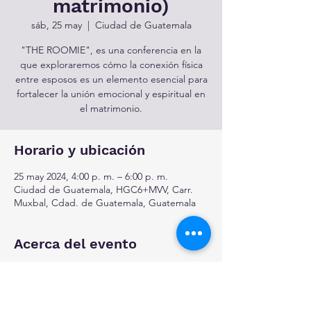
matrimonio)
sáb, 25 may
  |  
Ciudad de Guatemala
"THE ROOMIE", es una conferencia en la
que exploraremos cómo la conexión física
entre esposos es un elemento esencial para
fortalecer la unión emocional y espiritual en
el matrimonio.
Horario y ubicación
25 may 2024, 4:00 p. m. – 6:00 p. m.
Ciudad de Guatemala, HGC6+MVV, Carr.
Muxbal, Cdad. de Guatemala, Guatemala
Acerca del evento
Q. 50.00 - del 17 de marzo al 15 de abril Q.
75.00 - del 16 de abril al 1 de mayo ¡Tu
invitada entra gratis! CUPO LIMITADO