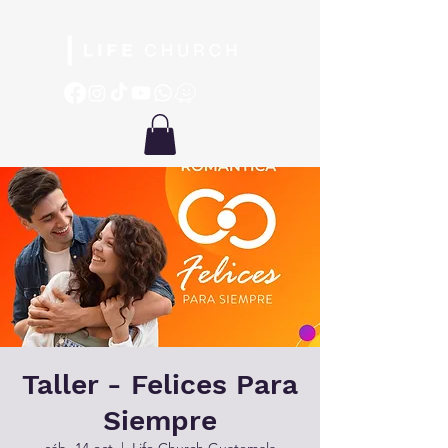
Taller - Felices Para
Siempre
sáb, 14 oct
  |  
Life Church Guatemala