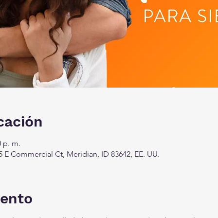
cación
0 p. m.
 E Commercial Ct, Meridian, ID 83642, EE. UU.
vento