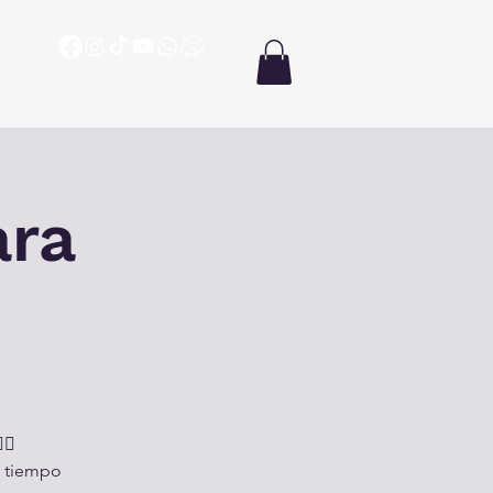
ón
Oración
Biblia en un año
Enseñanzas
Más
ara
👨
n tiempo