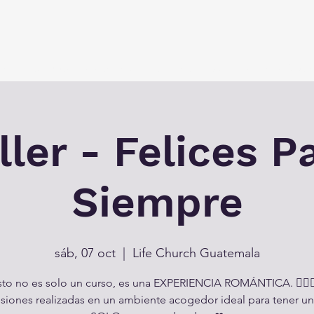
vir
Un lugar para todos
Eventos
Alcanzando la Regi
ller - Felices P
Siempre
sáb, 07 oct
  |  
Life Church Guatemala
sto no es solo un curso, es una EXPERIENCIA ROMÁNTICA. 👩‍❤️‍💋‍
esiones realizadas en un ambiente acogedor ideal para tener u