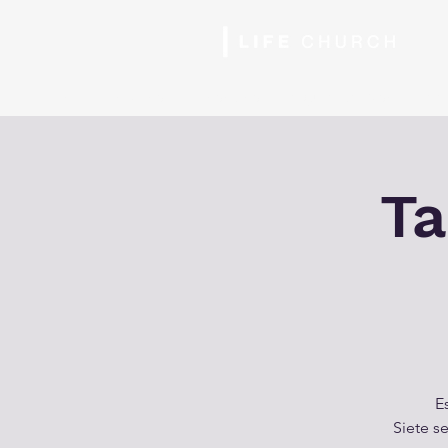
Inicio
Horarios
Nosotros
Siguiente Paso
Ser
Ta
E
Siete s