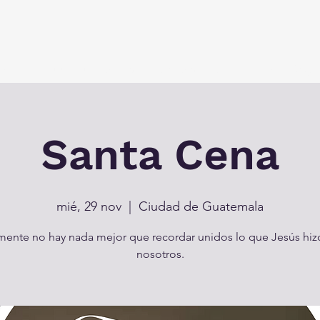
vir
Un lugar para todos
Eventos
Alcanzando la Regi
Santa Cena
mié, 29 nov
  |  
Ciudad de Guatemala
mente no hay nada mejor que recordar unidos lo que Jesús hiz