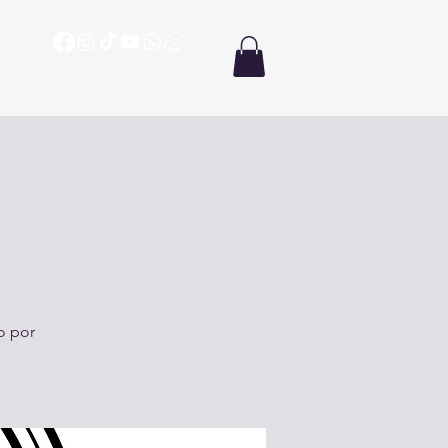
ón
Oración
Biblia en un año
Enseñanzas
Más
o por