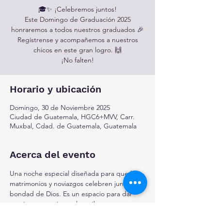
🎓✨ ¡Celebremos juntos!
Este Domingo de Graduación 2025
honraremos a todos nuestros graduados 🎉
Regístrense y acompañemos a nuestros
chicos en este gran logro. 🙌
¡No falten!
Horario y ubicación
Domingo, 30 de Noviembre 2025
Ciudad de Guatemala, HGC6+MVV, Carr.
Muxbal, Cdad. de Guatemala, Guatemala
Acerca del evento
Una noche especial diseñada para que los 
matrimonios y noviazgos celebren juntos la 
bondad de Dios. Es un espacio para dar 
gracias en pareja por los milagros, metas y 
sueños alcanzados durante el año, 