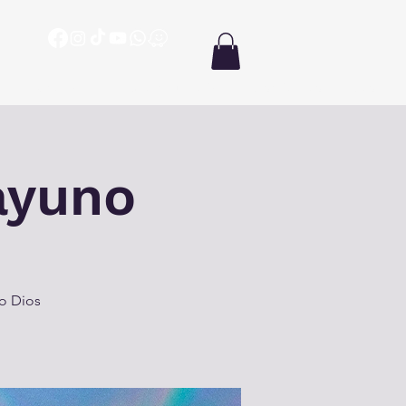
ón
Oración
Biblia en un año
Enseñanzas
Más
 ayuno
mo Dios