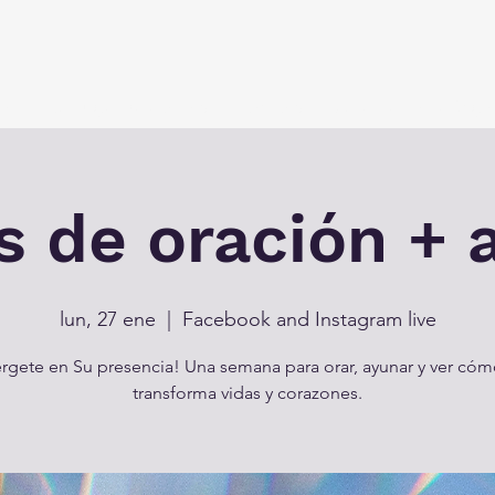
vir
Un lugar para todos
Eventos
Alcanzando la Regi
s de oración +
lun, 27 ene
  |  
Facebook and Instagram live
gete en Su presencia! Una semana para orar, ayunar y ver có
transforma vidas y corazones.