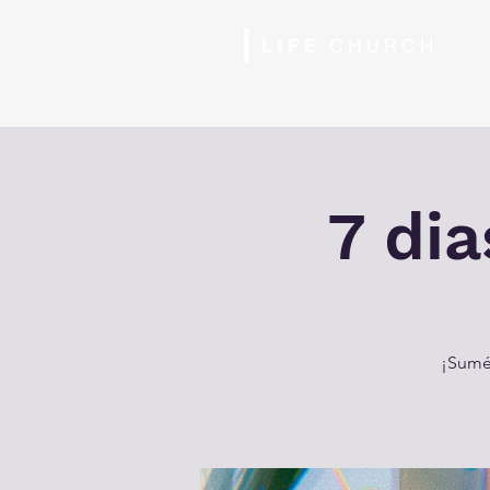
Inicio
Horarios
Nosotros
Siguiente Paso
Ser
7 dia
¡Sumér